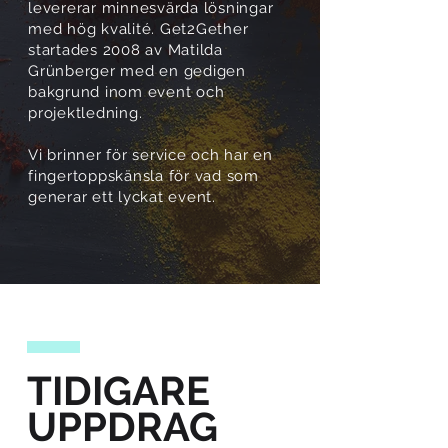
levererar minnesvärda lösningar
med hög kvalité. Get2Gether
startades 2008 av Matilda
Grünberger med en gedigen
bakgrund inom event och
projektledning.
Vi brinner för service och har en
fingertoppskänsla för vad som
generar ett lyckat event.
TIDIGARE
UPPDRAG