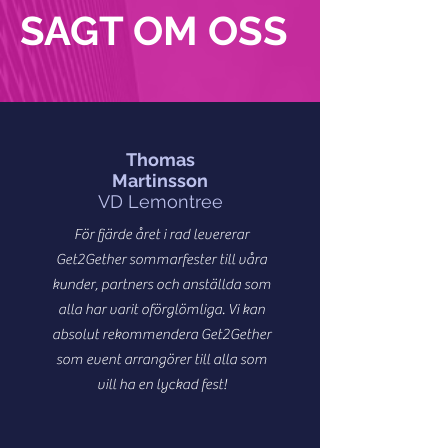
SAGT OM OSS
Thomas
Martinsson
VD Lemontree
För fjärde året i rad levererar
Get2Gether sommarfester till våra
kunder, partners och anställda som
alla har varit oförglömliga. Vi kan
absolut rekommendera Get2Gether
som event arrangörer till alla som
vill ha en lyckad fest!