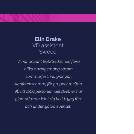
Elin Drake
VD assistent
Sweco
Vi har använt Get2Gether vid flera
olika arrangemang såsom
sommarfest, invigningar,
konferenser mm, för grupper mellan
90 till 1500 personer. Get2Gether har
gjort att man känt sig helt trygg före
och under själva eventet.